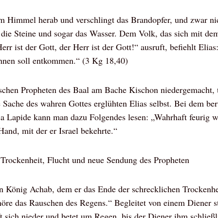
m Himmel herab und verschlingt das Brandopfer, und zwar nic
 die Steine und sogar das Wasser. Dem Volk, das sich mit de
rr ist der Gott, der Herr ist der Gott!“ ausruft, befiehlt Elias
ihnen soll entkommen.“ (3 Kg 18,40)
schen Propheten des Baal am Bache Kischon niedergemacht, te
e Sache des wahren Gottes erglühten Elias selbst. Bei dem be
a Lapide kann man dazu Folgendes lesen: „Wahrhaft feurig wa
Hand, mit der er Israel bekehrte.“
 Trockenheit, Flucht und neue Sendung des Propheten
an König Achab, dem er das Ende der schrecklichen Trockenhe
 höre das Rauschen des Regens.“ Begleitet von einem Diener st
t sich nieder und betet um Regen, bis der Diener ihm schließli