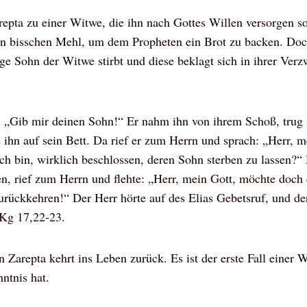
repta zu einer Witwe, die ihn nach Gottes Willen versorgen sol
 ein bisschen Mehl, um dem Propheten ein Brot zu backen. Do
ge Sohn der Witwe stirbt und diese beklagt sich in ihrer Ver
hr: „Gib mir deinen Sohn!“ Er nahm ihn von ihrem Schoß, trug
 ihn auf sein Bett. Da rief er zum Herrn und sprach: „Herr, m
ch bin, wirklich beschlossen, deren Sohn sterben zu lassen?“ 
n, rief zum Herrn und flehte: „Herr, mein Gott, möchte doch 
rückkehren!“ Der Herr hörte auf des Elias Gebetsruf, und der
 Kg 17,22-23.
Zarepta kehrt ins Leben zurück. Es ist der erste Fall einer
ntnis hat.