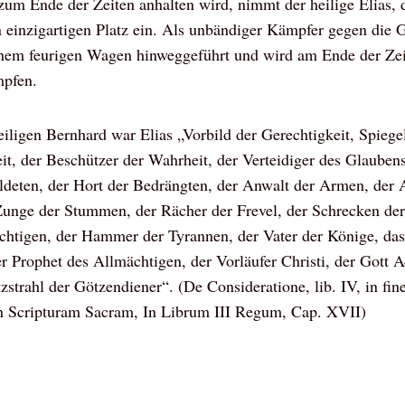
zum Ende der Zeiten anhalten wird, nimmt der heilige Elias, 
 einzigartigen Platz ein. Als unbändiger Kämpfer gegen die G
inem feurigen Wagen hinweggeführt und wird am Ende der Ze
mpfen.
ligen Bernhard war Elias „Vorbild der Gerechtigkeit, Spiegel
t, der Beschützer der Wahrheit, der Verteidiger des Glaubens,
ldeten, der Hort der Bedrängten, der Anwalt der Armen, der
Zunge der Stummen, der Rächer der Frevel, der Schrecken de
chtigen, der Hammer der Tyrannen, der Vater der Könige, das
er Prophet des Allmächtigen, der Vorläufer Christi, der Gott A
zstrahl der Götzendiener“. (De Consideratione, lib. IV, in fin
n Scripturam Sacram, In Librum III Regum, Cap. XVII)