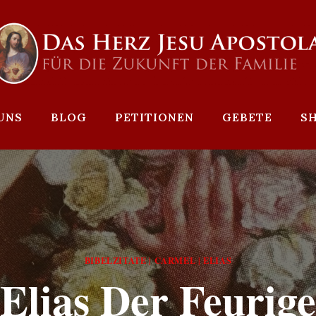
UNS
BLOG
PETITIONEN
GEBETE
S
BIBELZITATE
CARMEL
ELIAS
|
|
Elias Der Feurige