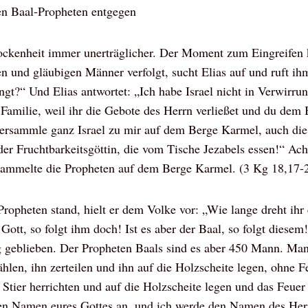
 den Baal-Propheten entgegen
ockenheit immer unerträglicher. Der Moment zum Eingreifen
n und gläubigen Männer verfolgt, sucht Elias auf und ruft ihm
ingt?“ Und Elias antwortet: „Ich habe Israel nicht in Verwirru
 Familie, weil ihr die Gebote des Herrn verließet und du dem
versammle ganz Israel zu mir auf dem Berge Karmel, auch di
er Fruchtbarkeitsgöttin, die vom Tische Jezabels essen!“ Ach
ersammelte die Propheten auf dem Berge Karmel. (3 Kg 18,17-
Propheten stand, hielt er dem Volke vor: „Wie lange dreht ih
 Gott, so folgt ihm doch! Ist es aber der Baal, so folgt diesem
g geblieben. Der Propheten Baals sind es aber 450 Mann. Man
wählen, ihn zerteilen und ihn auf die Holzscheite legen, ohne 
Stier herrichten und auf die Holzscheite legen und das Feuer 
en Namen eures Gottes an, und ich werde den Namen des Herr