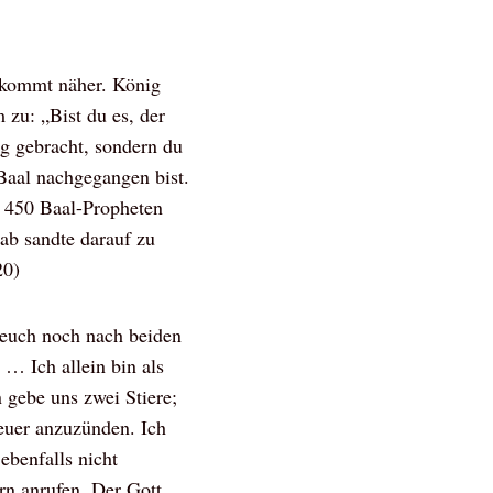
 kommt näher. König
 zu: „Bist du es, der
ng gebracht, sondern du
 Baal nachgegangen bist.
e 450 Baal-Propheten
ab sandte darauf zu
20)
r euch noch nach beiden
! … Ich allein bin als
 gebe uns zwei Stiere;
Feuer anzuzünden. Ich
ebenfalls nicht
n anrufen. Der Gott