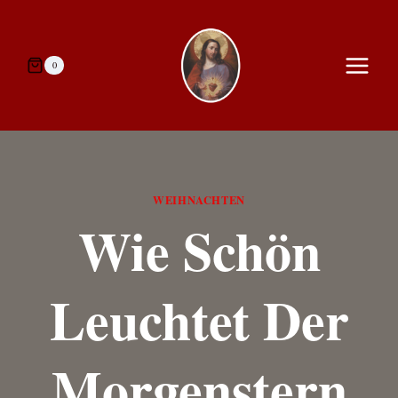
Zum
Inhalt
springen
0
WEIHNACHTEN
Wie Schön
Leuchtet Der
Morgenstern