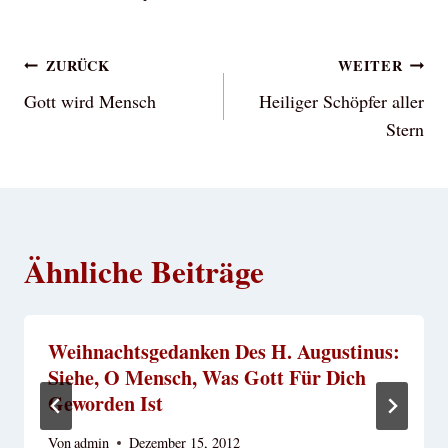
Beitragsnavigation
ZURÜCK
WEITER
Gott wird Mensch
Heiliger Schöpfer aller
Stern
Ähnliche Beiträge
Weihnachtsgedanken Des H. Augustinus:
Siehe, O Mensch, Was Gott Für Dich
Geworden Ist
Von
admin
Dezember 15, 2012