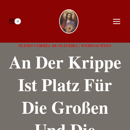
Zum
Inhalt
springen
0
PLINIO CORRÊA DE OLIVEIRA
WEIHNACHTEN
|
An Der Krippe
Ist Platz Für
Die Großen
Und Die