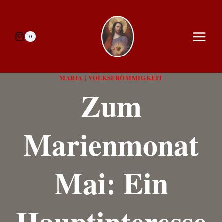
Zum
Inhalt
springen
0
MARIA
VOLKSFRÖMMIGKEIT
|
Zum
Marienmonat
Mai: Ein
Hauptinteresse