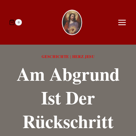
Zum
Inhalt
springen
0
GESCHICHTE
HERZ JESU
|
Am Abgrund
Ist Der
Rückschritt