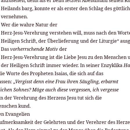
anzusehen, denn als er beim letzten Abendmahl seinen Ko
Heilands barg, konnte er als erster den Schlag des göttli
vernehmen.
Wer die wahre Natur der
Herz-Jesu-Verehrung verstehen will, muss nach den Worten
Heiligen Schrift, der Überlieferung und der Liturgie“ aus
Das
vorherrschende Motiv
der
Herz-Jesu-Verehrung ist die Liebe Jesu zu den Menschen 
n der Heiligen Schrift immer wieder. In seiner Enzyklika
Ha
 die Worte des Propheten Isaias, die sich auf das
assen:
„Vergisst denn eine Frau ihren Säugling, erbarmt
iblichen Sohnes? Möge auch diese vergessen, ich vergesse
. In der Verehrung des Herzens Jesu tut sich die
enschen kund.
den Evangelien
Aufmerksamkeit der Gelehrten und der Verehrer des Herz