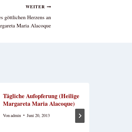
WEITER
s göttlichen Herzens an
rgareta Maria Alacoque
Tägliche Aufopferung (Heilige
Hl Hild
Margareta Maria Alacoque)
Über Die
Von
admin
Juni 20, 2013
Von
admin