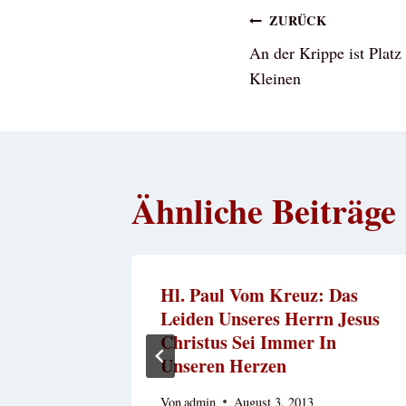
Beitragsna
ZURÜCK
An der Krippe ist Platz
Kleinen
Ähnliche Beiträge
 Erster
Hl. Paul Vom Kreuz: Das
 Jesu
Leiden Unseres Herrn Jesus
Christus Sei Immer In
ril 21, 2014
Unseren Herzen
Von
admin
August 3, 2013