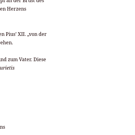
pf an der Brust des
chen Herzens
 Pius’ XII. „von der
gehen.
und zum Vater. Diese
urietis
ens