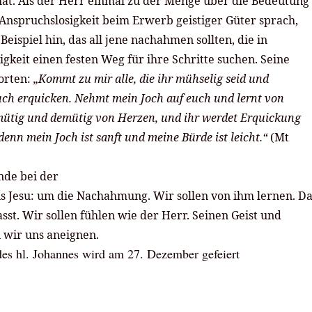
 hat. Als der Herr einmal zu der Menge über die Bedeutung
Anspruchslosigkeit beim Erwerb geistiger Güter sprach,
s Beispiel hin, das all jene nachahmen sollten, die in
igkeit einen festen Weg für ihre Schritte suchen. Seine
orten:
„Kommt zu mir alle, die ihr mühselig seid und
euch erquicken. Nehmt mein Joch auf euch und lernt von
tmütig und demütig von Herzen, und ihr werdet Erquickung
 denn mein Joch ist sanft und meine Bürde ist leicht.“
(Mt
nde bei der
 Jesu: um die Nachahmung. Wir sollen von ihm lernen. Da
sst. Wir sollen fühlen wie der Herr. Seinen Geist und
n wir uns aneignen.
s hl. Johannes wird am 27. Dezember gefeiert