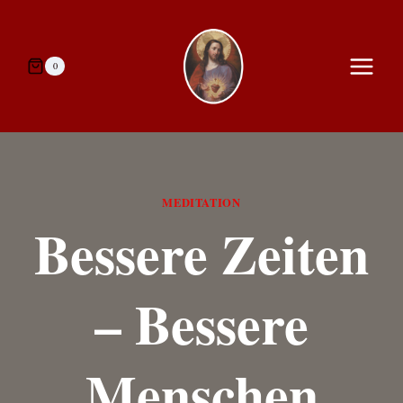
Zum
Inhalt
springen
0
MEDITATION
Bessere Zeiten
– Bessere
Menschen