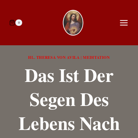
Zum
Inhalt
springen
0
HL. THERESA VON AVILA
MEDITATION
|
Das Ist Der
Segen Des
Lebens Nach