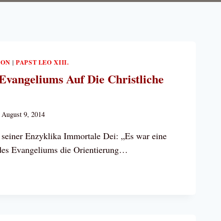
ION
PAPST LEO XIII.
|
Evangeliums Auf Die Christliche
August 9, 2014
n seiner Enzyklika Immortale Dei: „Es war eine
 des Evangeliums die Orientierung…
S D
LIUMS A