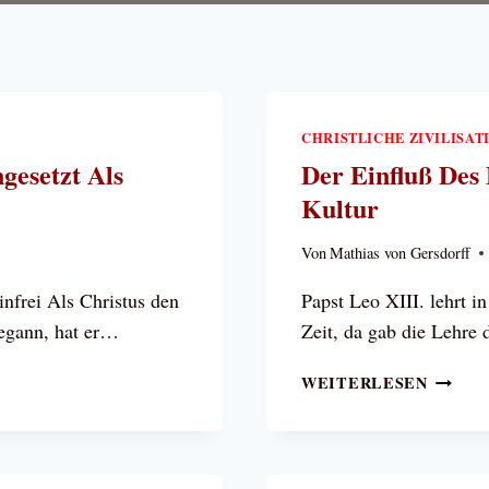
CHRISTLICHE ZIVILISAT
gesetzt Als
Der Einfluß Des 
Kultur
Von
Mathias von Gersdorff
frei Als Christus den
Papst Leo XIII. lehrt i
begann, hat er…
Zeit, da gab die Lehre
DER
WEITERLESEN
EINFLUS
ES E
VANGE
UF D