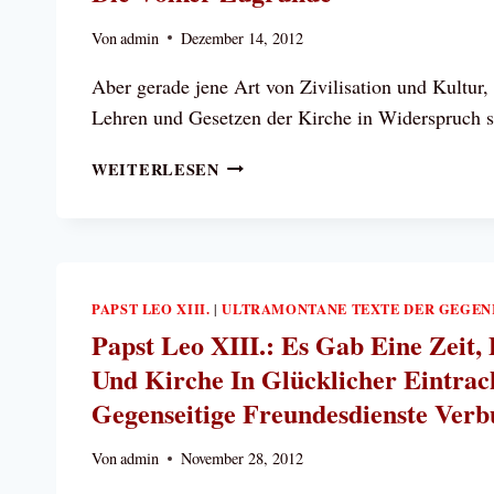
Von
admin
Dezember 14, 2012
Aber gerade jene Art von Zivilisation und Kultur,
Lehren und Gesetzen der Kirche in Widerspruch s
PAPST
WEITERLESEN
LEO
XIII.:
DIE
UNCHRISTLICHE
KULTUR
PAPST LEO XIII.
ULTRAMONTANE TEXTE DER GEGE
|
RICHTET
Papst Leo XIII.: Es Gab Eine Zeit,
DIE
VÖLKER
Und Kirche In Glücklicher Eintra
ZUGRUNDE
Gegenseitige Freundesdienste Ver
Von
admin
November 28, 2012