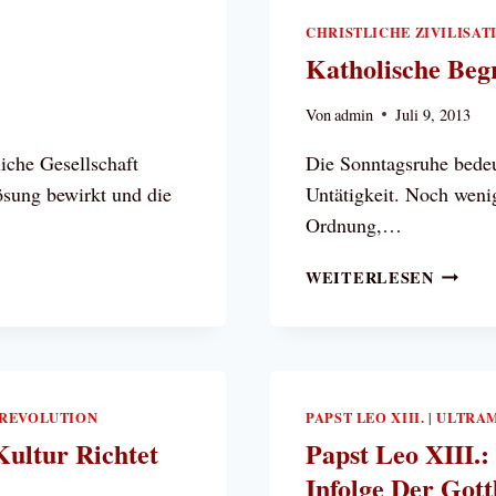
IE C
CHRISTLICHE ZIVILISAT
HRISTL
Katholische Beg
ULTUR
Von
admin
Juli 9, 2013
liche Gesellschaft
Die Sonntagsruhe bedeu
ösung bewirkt und die
Untätigkeit. Noch wenig
Ordnung,…
KATHO
WEITERLESEN
BEGRÜ
DER
SONNT
NREVOLUTION
PAPST LEO XIII.
ULTRAM
|
Kultur Richtet
Papst Leo XIII.
Infolge Der Gottl