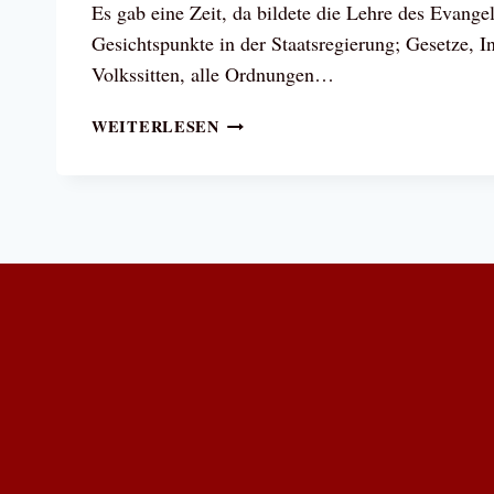
Es gab eine Zeit, da bildete die Lehre des Evange
Gesichtspunkte in der Staatsregierung; Gesetze, In
Volkssitten, alle Ordnungen…
PAPST
WEITERLESEN
LEO
XIII.:
ES
GAB
EINE
ZEIT,
DA
WAREN
STAAT
UND
KIRCHE
IN
GLÜCKLICHER
EINTRACHT