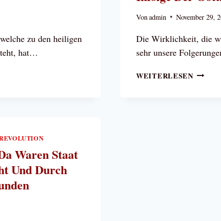
Von
admin
November 29, 
 welche zu den heiligen
Die Wirklichkeit, die w
teht, hat…
sehr unsere Folgerunge
PAPST
WEITERLESEN
LEO
XIII.:
ZERST
VON
EHE
NREVOLUTION
UND
 Da Waren Staat
FAMIL
INFOL
cht Und Durch
DER
bunden
GOTTL
DES
LAIZI
STAAT