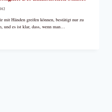
2012
ir mit Händen greifen können, bestätigt nur zu
n, und es ist klar, dass, wenn man…
ÖRUNG
IE
GE
OSIGKEIT
STISCHEN
ES