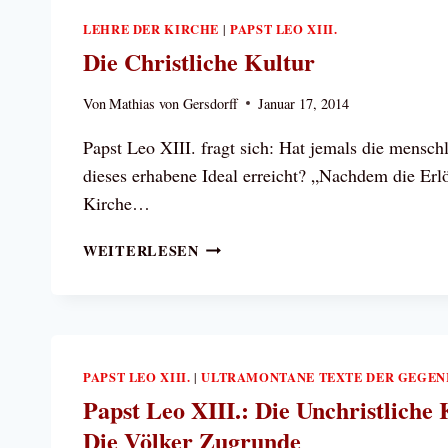
KIRCHE
LEHRE DER KIRCHE
PAPST LEO XIII.
|
EINGESETZT
Die Christliche Kultur
ALS
STELLVERTRETERIN
Von
Mathias von Gersdorff
Januar 17, 2014
SEINES
AMTES
Papst Leo XIII. fragt sich: Hat jemals die mensch
dieses erhabene Ideal erreicht? „Nachdem die Erl
Kirche…
DIE
WEITERLESEN
CHRISTLICHE
KULTUR
PAPST LEO XIII.
ULTRAMONTANE TEXTE DER GEGE
|
Papst Leo XIII.: Die Unchristliche 
Die Völker Zugrunde