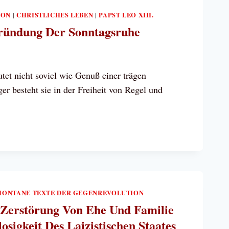
ION
CHRISTLICHES LEBEN
PAPST LEO XIII.
|
|
ICHE K
ründung Der Sonntagsruhe
tet nicht soviel wie Genuß einer trägen
er besteht sie in der Freiheit von Regel und
LISCHE
NDUNG
AGSRUHE
ONTANE TEXTE DER GEGENREVOLUTION
: Zerstörung Von Ehe Und Familie
osigkeit Des Laizistischen Staates