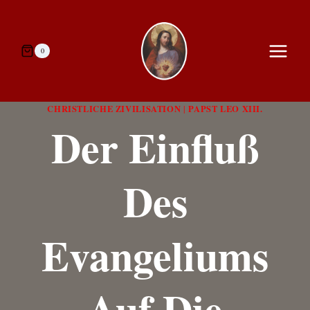
Zum
Inhalt
springen
0
CHRISTLICHE ZIVILISATION
PAPST LEO XIII.
|
Der Einfluß
Des
Evangeliums
Auf Die