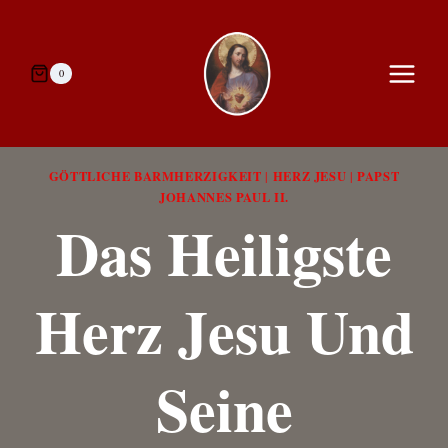
Zum
Inhalt
springen
0
GÖTTLICHE BARMHERZIGKEIT
HERZ JESU
PAPST
|
|
JOHANNES PAUL II.
Das Heiligste
Herz Jesu Und
Seine