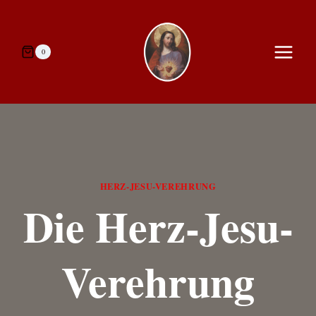
Zum
Inhalt
springen
0
HERZ-JESU-VEREHRUNG
Die Herz-Jesu-
Verehrung