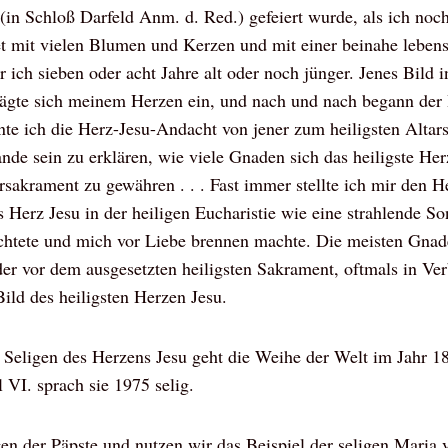
 (in Schloß Darfeld Anm. d. Red.) gefeiert wurde, als ich noc
tet mit vielen Blumen und Kerzen und mit einer beinahe leben
war ich sieben oder acht Jahre alt oder noch jünger. Jenes Bild
rägte sich meinem Herzen ein, und nach und nach begann der 
nte ich die Herz-Jesu-Andacht von jener zum heiligsten Altar
nde sein zu erklären, wie viele Gnaden sich das heiligste Her
arsakrament zu gewähren . . . Fast immer stellte ich mir den H
s Herz Jesu in der heiligen Eucharistie wie eine strahlende 
uchtete und mich vor Liebe brennen machte. Die meisten Gnad
r vor dem ausgesetzten heiligsten Sakrament, oftmals in Ve
ild des heiligsten Herzen Jesu.
r Seligen des Herzens Jesu geht die Weihe der Welt im Jahr 1
 VI. sprach sie 1975 selig.
en der Päpste und nutzen wir das Beispiel der seligen Maria 