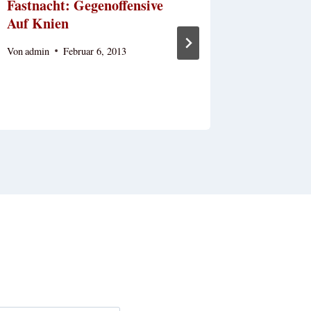
Fastnacht: Gegenoffensive
Das Euch
Auf Knien
Die Une
Barmher
Von
admin
Februar 6, 2013
Von
admin