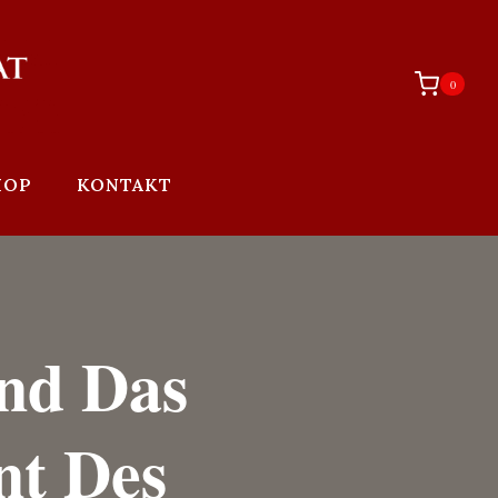
0
HOP
KONTAKT
nd Das
nt Des