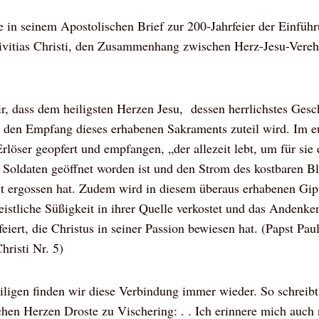
te in seinem Apostolischen Brief zur 200-Jahrfeier der Einfüh
 Divitias Christi, den Zusammenhang zwischen Herz-Jesu-Vereh
 dass dem heiligsten Herzen Jesu, dessen herrlichstes Gesche
h den Empfang dieses erhabenen Sakraments zuteil wird. Im e
rlöser geopfert und empfangen, „der allezeit lebt, um für sie 
 Soldaten geöffnet worden ist und den Strom des kostbaren B
 ergossen hat. Zudem wird in diesem überaus erhabenen Gipf
eistliche Süßigkeit in ihrer Quelle verkostet und das Andenke
eiert, die Christus in seiner Passion bewiesen hat. (Papst Pau
hristi Nr. 5)
ligen finden wir diese Verbindung immer wieder. So schreibt 
chen Herzen Droste zu Vischering: . . Ich erinnere mich auch