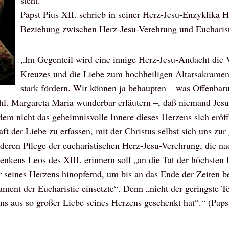
steht.
Papst Pius XII. schrieb in seiner Herz-Jesu-Enzyklika 
Beziehung zwischen Herz-Jesu-Verehrung und Eucharist
„Im Gegenteil wird eine innige Herz-Jesu-Andacht die 
Kreuzes und die Liebe zum hochheiligen Altarsakramen
stark fördern. Wir können ja behaupten – was Offenbaru
e hl. Margareta Maria wunderbar erläutern –, daß niemand Jes
 dem nicht das geheimnisvolle Innere dieses Herzens sich eröf
raft der Liebe zu erfassen, mit der Christus selbst sich uns zu
nderen Pflege der eucharistischen Herz-Jesu-Verehrung, die n
nkens Leos des XIII. erinnern soll „an die Tat der höchsten L
r seines Herzens hinopfernd, um bis an das Ende der Zeiten be
ent der Eucharistie einsetzte“. Denn „nicht der geringste Tei
 uns aus so großer Liebe seines Herzens geschenkt hat“.“ (Paps
)