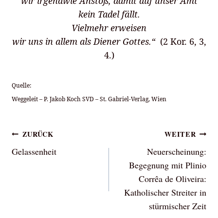
wir irgendwie Anstoß, damit auf unser Amt
kein Tadel fällt.
Vielmehr erweisen
wir uns in allem als Diener Gottes.“
(2 Kor. 6, 3,
4.)
Quelle:
Weggeleit – P. Jakob Koch SVD – St. Gabriel-Verlag, Wien
Beitragsnavigation
ZURÜCK
WEITER
Gelassenheit
Neuerscheinung:
Begegnung mit Plinio
Corrêa de Oliveira:
Katholischer Streiter in
stürmischer Zeit