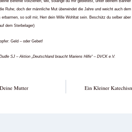
 deine Befehle vollziehen, will, solange du mir gebietest, unter deinem Banner 
 die Ruhe; doch der männliche Mut überwindet die Jahre und weicht auch dem Al
s erbarmen, so soll mir, Herr dein Wille Wohltat sein. Beschütz du selber aber
 auf dem Sterbelager)
opfer: Geld – oder Gebet!
Dudle SJ – Aktion „Deutschland braucht Mariens Hilfe“ – DVCK e.V.
vigation
 Deine Mutter
Ein Kleiner Katechis