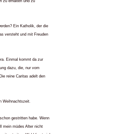
h zu erhalten und zu
erden? Ein Katholik, der die
das versteht und mit Freuden
pora. Einmal kommt da zur
nung dazu, die, nur vom
ie reine Caritas adelt den
en Weihnachtszeit.
r schon gestritten habe. Wenn
ll mein müdes Alter nicht