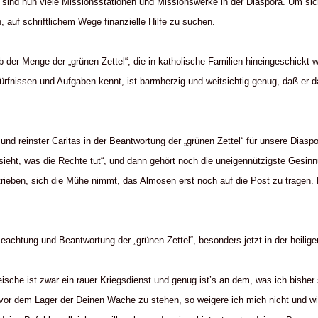
 sind nun viele Missionsstationen und Missionswerke in der Diaspora. Um sic
, auf schriftlichem Wege finanzielle Hilfe zu suchen.
b der Menge der „grünen Zettel“, die in katholische Familien hineingeschickt w
ürfnissen und Aufgaben kennt, ist barmherzig und weitsichtig genug, daß er 
e und reinster Caritas in der Beantwortung der „grünen Zettel“ für unsere Dias
 sieht, was die Rechte tut“, und dann gehört noch die uneigennützigste Gesin
trieben, sich die Mühe nimmt, das Almosen erst noch auf die Post zu tragen. D
achtung und Beantwortung der „grünen Zettel“, besonders jetzt in der heilig
eische ist zwar ein rauer Kriegsdienst und genug ist’s an dem, was ich bishe
 vor dem Lager der Deinen Wache zu stehen, so weigere ich mich nicht und wi