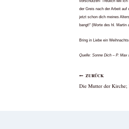
vorschützen- Treulich will ich
der Greis nach der Arbeit auf
jetzt schon dich meines Alter
bangt!“ (Worte des hl. Martin
Bring in Liebe ein Weihnachts
Quelle: Sonne Dich – P. Max 
Beitragsna
ZURÜCK
Die Mutter der Kirche;