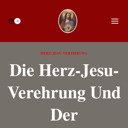
Zum
Inhalt
springen
0
HERZ-JESU-VEREHRUNG
Die Herz-Jesu-
Verehrung Und
Der