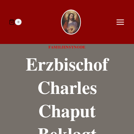
Zum
Inhalt
springen
0
FAMILIENSYNODE
Erzbischof
Charles
Chaput
Beklagt