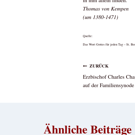
in ihm allein finden.
Thomas von Kempen
(um 1380-1471)
Quelle:
Das Wort Gottes für jeden Tag – St. 
Beitragsna
ZURÜCK
Erzbischof Charles Cha
auf der Familiensynode
Ähnliche Beiträge