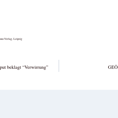
Benno-Verlag, Leipzig
vigation
put beklagt “Verwirrung”
GEÖ