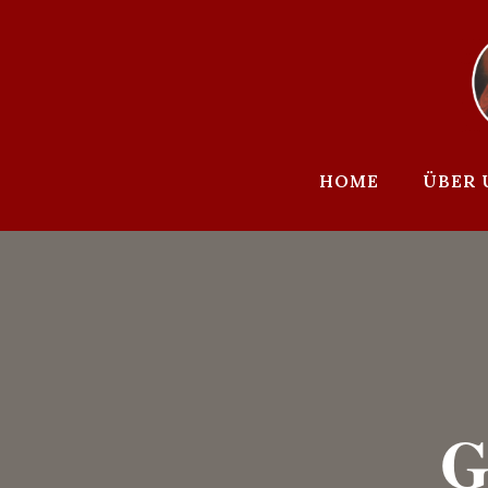
Zum
Inhalt
springen
HOME
ÜBER 
G