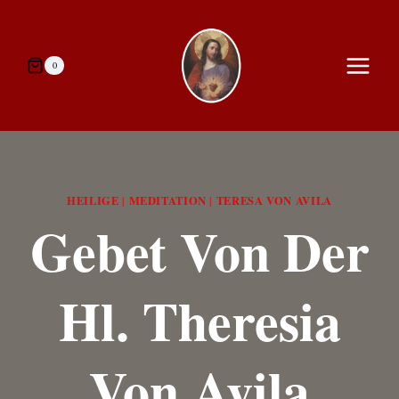
Zum
Inhalt
springen
0
HEILIGE
MEDITATION
TERESA VON AVILA
|
|
Gebet Von Der
Hl. Theresia
Von Avila