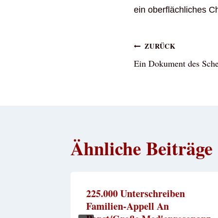
ein oberflächliches Ch
Beitragsna
ZURÜCK
Ein Dokument des Schei
Ähnliche Beiträge
fe
225.000 Unterschreiben
Familien-Appell An