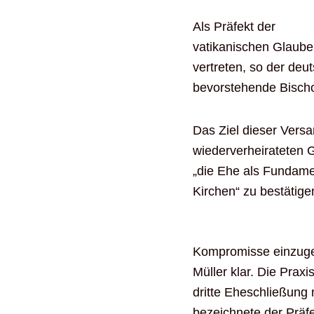
Als Präfekt der
vatikanischen Glaube
vertreten, so der deut
bevorstehende Bischo
Das Ziel dieser Versa
wiederverheirateten 
„die Ehe als Fundamen
Kirchen“ zu bestätige
Kompromisse einzugehe
Müller klar. Die Prax
dritte Eheschließung 
bezeichnete der Präf