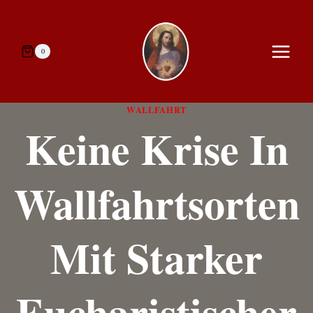
Zum
Inhalt
springen
0
WALLFAHRT
Keine Krise In
Wallfahrtsorten
Mit Starker
Eucharistischer