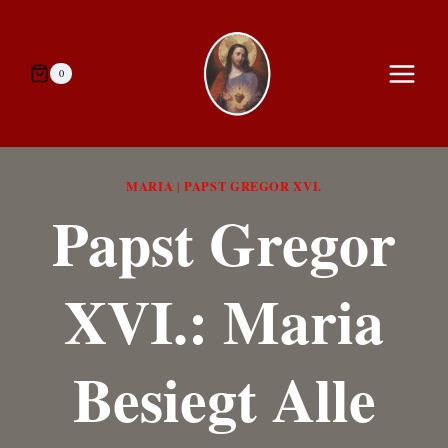
Zum
Inhalt
springen
0
MARIA
PAPST GREGOR XVI.
|
Papst Gregor
XVI.: Maria
Besiegt Alle