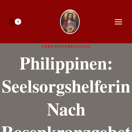
Zum
Inhalt
springen
0
CHRISTENVERFOLGUNG
Philippinen:
Seelsorgshelferin
Nach
Rosenkranzgebet