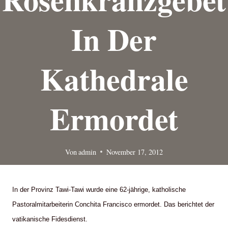
In Der
Kathedrale
Ermordet
Von
admin
November 17, 2012
In der Provinz Tawi-Tawi wurde eine 62-jährige, katholische
Pastoralmitarbeiterin Conchita Francisco ermordet. Das berichtet der
vatikanische Fidesdienst.