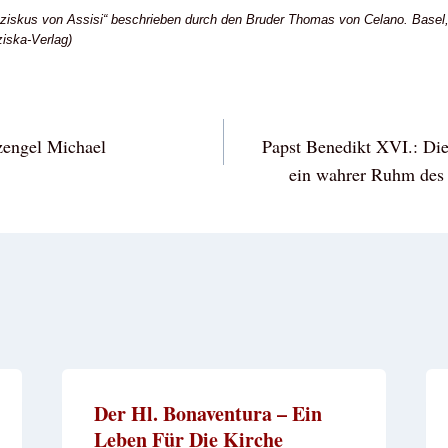
nziskus von Assisi“ beschrieben durch den Bruder Thomas von Celano. Basel, 
ziska-Verlag)
vigation
zengel Michael
Papst Benedikt XVI.: Die
ein wahrer Ruhm des c
Der Hl. Bonaventura – Ein
Leben Für Die Kirche