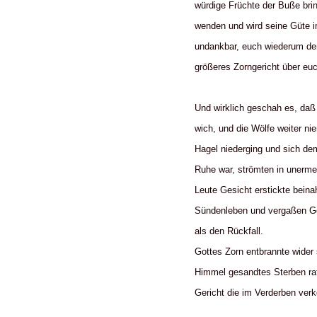
würdige Früchte der Buße brin
wenden und wird seine Güte im
undankbar, euch wiederum dem
größeres Zorngericht über eu
Und wirklich geschah es, daß
wich, und die Wölfe weiter n
Hagel niederging und sich dem
Ruhe war, strömten in unermeß
Leute Gesicht erstickte beinah
Sündenleben und vergaßen Gott
als den Rückfall.
Gottes Zorn entbrannte wider
Himmel gesandtes Sterben raf
Gericht die im Verderben ve