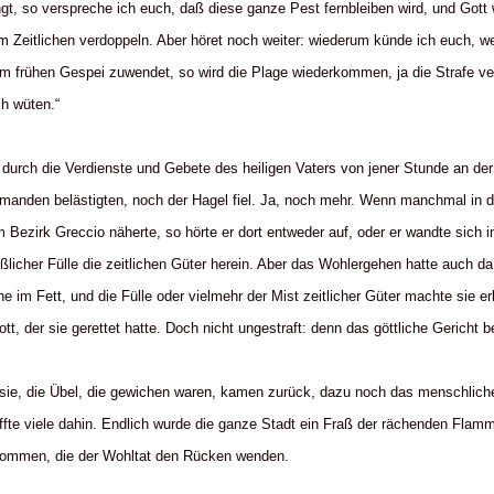
gt, so verspreche ich euch, daß diese ganze Pest fernbleiben wird, und Gott 
 Zeitlichen verdoppeln. Aber höret noch weiter: wiederum künde ich euch, we
 frühen Gespei zuwendet, so wird die Plage wiederkommen, ja die Strafe ve
ch wüten.“
 durch die Verdienste und Gebete des heiligen Vaters von jener Stunde an der
iemanden belästigten, noch der Hagel fiel. Ja, noch mehr. Wenn manchmal in 
 Bezirk Greccio näherte, so hörte er dort entweder auf, oder er wandte sich 
licher Fülle die zeitlichen Güter herein. Aber das Wohlergehen hatte auch d
e im Fett, und die Fülle oder vielmehr der Mist zeitlicher Güter machte sie erb
, der sie gerettet hatte. Doch nicht ungestraft: denn das göttliche Gericht be
 sie, die Übel, die gewichen waren, kamen zurück, dazu noch das menschlic
fte viele dahin. Endlich wurde die ganze Stadt ein Fraß der rächenden Fla
rkommen, die der Wohltat den Rücken wenden.