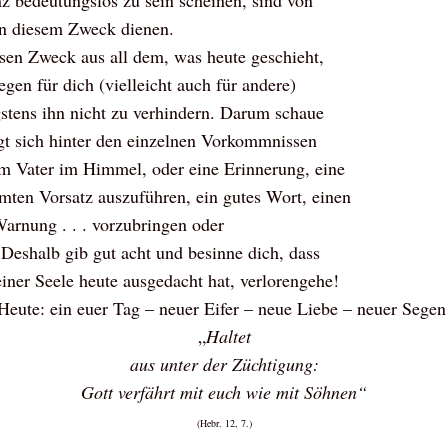
nz bedeutungslos zu sein scheinen, sind von
en diesem Zweck dienen.
iesen Zweck aus all dem, was heute geschieht,
en für dich (vielleicht auch für andere)
stens ihn nicht zu verhindern. Darum schaue
irgt sich hinter den einzelnen Vorkommnissen
m Vater im Himmel, oder eine Erinnerung, eine
ten Vorsatz auszuführen, ein gutes Wort, einen
Warnung . . . vorzubringen oder
Deshalb gib gut acht und besinne dich, dass
iner Seele heute ausgedacht hat, verlorengehe!
Heute: ein euer Tag – neuer Eifer – neue Liebe – neuer Segen
„
Haltet
aus unter der Züchtigung:
Gott verfährt mit euch wie mit Söhnen“
(Hebr. 12, 7.)