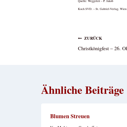
Quelle: Weggeleit – P. Jakob
Koch SVD. – St. Gabriel-Verlag, Wien
Beitragsna
ZURÜCK
Christkönigfest – 26. O
Ähnliche Beiträge
Blumen Streuen