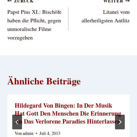
Beitragsnavigation
ZURÜCK
WEITER
Papst Pius XI.: Bischöfe
Litanei vom
haben die Pflicht, gegen
allerheiligsten Antlitz
unmoralische Filme
vorzugehen
Ähnliche Beiträge
Hildegard Von Bingen: In Der Musik
Hat Gott Den Menschen Die Erinnerung
An Das Verlorene Paradies Hinterlassen
Von
admin
Juli 4, 2013