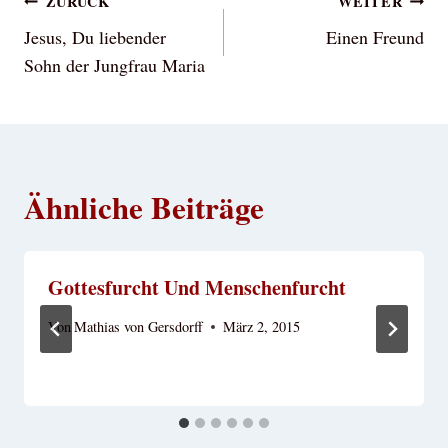
Beitragsnavigation
ZURÜCK
WEITER
Jesus, Du liebender
Einen Freund
Sohn der Jungfrau Maria
Ähnliche Beiträge
Gottesfurcht Und Menschenfurcht
Von
Mathias von Gersdorff
März 2, 2015