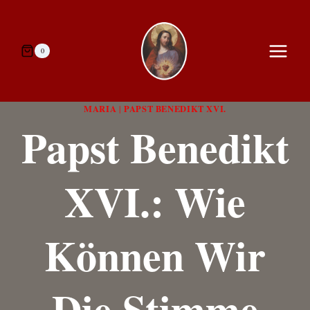
Zum
Inhalt
springen
0
MARIA
PAPST BENEDIKT XVI.
|
Papst Benedikt
XVI.: Wie
Können Wir
Die Stimme