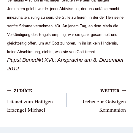
Verhältnis – schon in wichtigen Städten wie dem damaligen
Jerusalem gelebt wurde: jener Aktivismus, der uns unfähig macht
innezuhalten, ruhig zu sein, die Stille zu hören, in der der Herr seine
sanfte Stimme vernehmen läßt. An jenem Tag, an dem Maria die
Verkündigung des Engels empfing, war sie ganz gesammelt und
gleichzeitig offen, um auf Gott zu hören. In ihr ist kein Hindernis,
keine Abschirmung, nichts, was sie von Gott trennt.
Papst Benedikt XVI.: Ansprache am 8. Dezember
2012
Beitragsnavigation
ZURÜCK
WEITER
Litanei zum Heiligen
Gebet zur Geistigen
Erzengel Michael
Kommunion