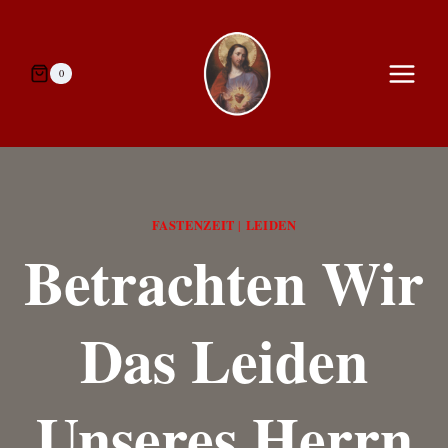
Zum
Inhalt
springen
0
FASTENZEIT
LEIDEN
|
Betrachten Wir
Das Leiden
Unseres Herrn