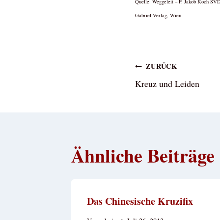
Quelle: Weggeleit – P. Jakob Koch SVD
Gabriel-Verlag, Wien
Beitragsna
ZURÜCK
Kreuz und Leiden
Ähnliche Beiträge
Das Chinesische Kruzifix