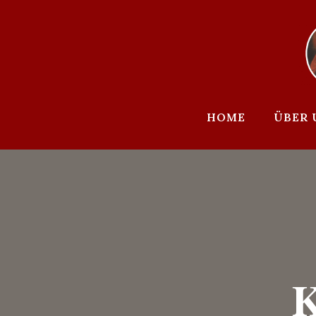
Zum
Inhalt
springen
HOME
ÜBER 
K