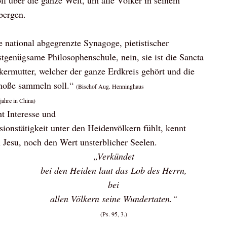
oll über die ganze Welt, um alle Völker in seinem
bergen.
e national abgegrenzte Synagoge, pietistischer
stgenügsame Philosophenschule, nein, sie ist die Sancta
kermutter, welcher der ganze Erdkreis gehört und die
choße sammeln soll.“
(Bischof Aug. Henninghaus
ahre in China)
ht Interesse und
sionstätigkeit unter den Heidenvölkern fühlt, kennt
n Jesu, noch den Wert unsterblicher Seelen.
„Verkündet
bei den Heiden laut das Lob des Herrn,
bei
allen Völkern seine Wundertaten.“
(Ps. 95, 3.)