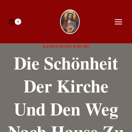
Zum
Inhalt
springen
0
KATHOLISCHE KIRCHE
Die Schönheit
Der Kirche
Und Den Weg
Nach Hause Zu