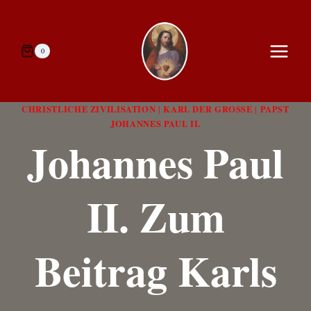
Zum
Inhalt
springen
0
CHRISTLICHE ZIVILISATION
KARL DER GROSSE
PAPST
|
|
JOHANNES PAUL II.
Johannes Paul
II. Zum
Beitrag Karls