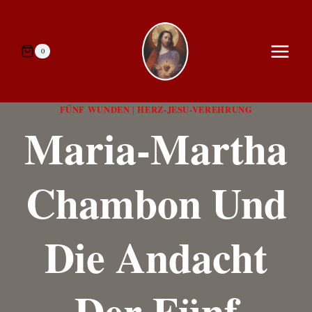
Zum
Inhalt
springen
0
FÜNF WUNDEN
HERZ-JESU-VEREHRUNG
|
Maria-Martha
Chambon Und
Die Andacht
Der Fünf